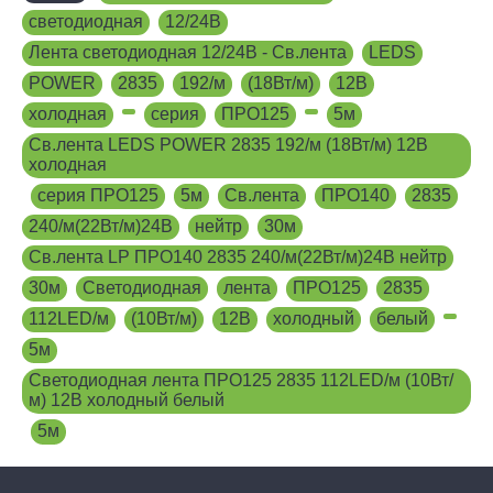
светодиодная
,
12/24В
,
Лента светодиодная 12/24В - Св.лента
,
LEDS
,
POWER
,
2835
,
192/м
,
(18Вт/м)
,
12В
,
холодная
,
,
серия
,
ПРО125
,
,
5м
,
Св.лента LEDS POWER 2835 192/м (18Вт/м) 12В
холодная
,
серия ПРО125
,
5м
,
Св.лента
,
ПРО140
,
2835
,
240/м(22Вт/м)24В
,
нейтр
,
30м
,
Св.лента LP ПРО140 2835 240/м(22Вт/м)24В нейтр
,
30м
,
Светодиодная
,
лента
,
ПРО125
,
2835
,
112LED/м
,
(10Вт/м)
,
12В
,
холодный
,
белый
,
,
5м
,
Светодиодная лента ПРО125 2835 112LED/м (10Вт/
м) 12В холодный белый
,
5м