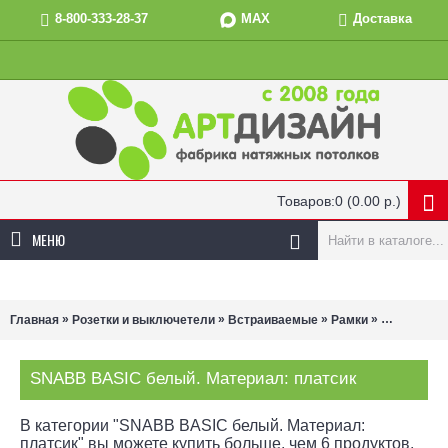
MAX
8-800-333-28-37
Доставка
Товаров:0 (0.00 р.)
МЕНЮ
»
»
»
»
Главная
Розетки и выключетели
Встраиваемые
Рамки
SNABB BAS
SNABB BASIC белый. Материал: платсик
В категории "SNABB BASIC белый. Материал:
платсик" вы можете купить больше, чем 6 продуктов,