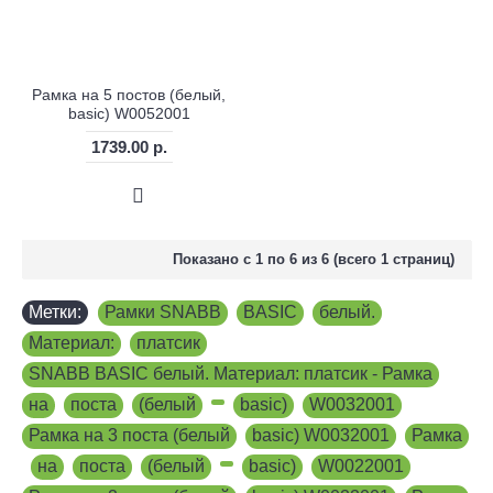
Рамка на 5 постов (белый,
basic) W0052001
1739.00 р.
Показано с 1 по 6 из 6 (всего 1 страниц)
Метки:
Рамки SNABB
,
BASIC
,
белый.
,
Материал:
,
платсик
,
SNABB BASIC белый. Материал: платсик - Рамка
,
на
,
поста
,
(белый
,
,
basic)
,
W0032001
,
Рамка на 3 поста (белый
,
basic) W0032001
,
Рамка
,
на
,
поста
,
(белый
,
,
basic)
,
W0022001
,