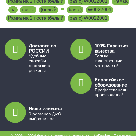
Рамка на 2 поста (белый
,
basic) W0022001
,
Рамка
,
на
,
поста
,
(белый
,
,
basic)
,
W0022001
,
Рамка на 2 поста (белый
,
basic) W0022001
Доставка по
100% Гарантия
РОССИИ
качества
Удобные
Только
способы
качественные
доставки в
материалы!
регионы!
Европейское
оборудование
Профессиональное
производство!
Наши клиенты
9 регионов ДФО
выбрали нас!