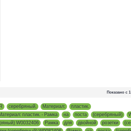
Показано с 1
R
,
серебряный.
,
Материал:
,
пластик.
,
териал: пластик. - Рамка
,
на
,
поста
,
(серебряный)
,
ебряный) W0032406
,
Рамка
,
для
,
двойной
,
розетки
,
(с
етки (серебряный) W0082406
,
Рамка
,
на
,
поста
,
(сереб