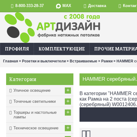
MAX
8-800-333-28-37
Доставка
Контак
ПРОФИЛЯ
КОМПЛЕКТУЮЩИЕ
ПРОЧИЕ МАТЕРИ
»
»
»
»
Главная
Розетки и выключетели
Встраиваемые
Рамки
HAMMER се
Категории
HAMMER серебряный. 
+
Уличное освещение
В категории "HAMMER сер
как Рамка на 2 поста (с
+
Точечные светильники
(серебряный) W0012406.
+
Торшеры и настольные
лампы
+
Техническое освещение