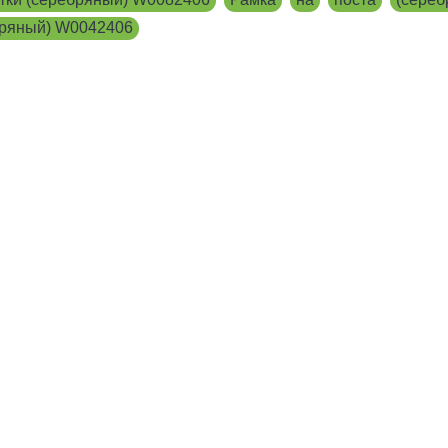
ебряный) W0042406