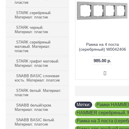
пластик
STARK серебряный.
Материал: пластик
STARK черный.
Материал: пластик
STARK серебряный
Рамка на 4 поста
матовый. Материал:
(серебряный) W0042406
пластик
985.00 р.
STARK графит матовый.
Материал: пластик
SNABB BASIC слоновая
кость. Материал: платсик
STARK белый. Материал:
пластик
Метки:
Рамки HAMME
SNABB белый/хром.
Материал: пластик
HAMMER серебряный. Ма
SNABB BASIC белый.
Рамка на 3 поста (сер
Материал: платсик
Рамка для двойной роз