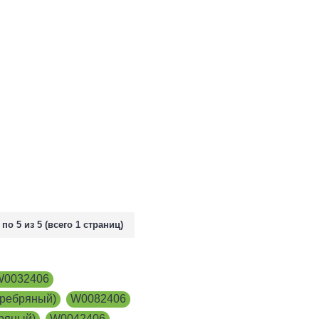
 по 5 из 5 (всего 1 страниц)
W0032406
,
еребряный)
,
W0082406
,
ряный)
,
W0042406
,