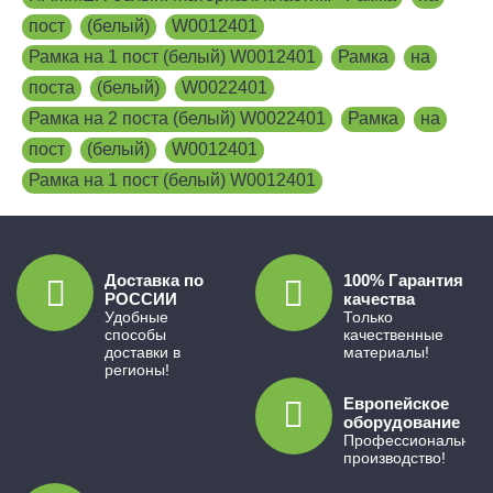
пост
,
(белый)
,
W0012401
,
Рамка на 1 пост (белый) W0012401
,
Рамка
,
на
,
поста
,
(белый)
,
W0022401
,
Рамка на 2 поста (белый) W0022401
,
Рамка
,
на
,
пост
,
(белый)
,
W0012401
,
Рамка на 1 пост (белый) W0012401
Доставка по
100% Гарантия
РОССИИ
качества
Удобные
Только
способы
качественные
доставки в
материалы!
регионы!
Европейское
оборудование
Профессиональное
производство!