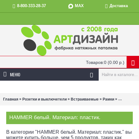
MAX
8-800-333-28-37
Доставка
Товаров:0 (0.00 р.)
МЕНЮ
»
»
»
»
Главная
Розетки и выключетели
Встраиваемые
Рамки
HAMMER бе
HAMMER белый. Материал: пластик.
В категории "HAMMER белый. Материал: пластик." вы
можете купить больше, чем 5 продуктов, таких как