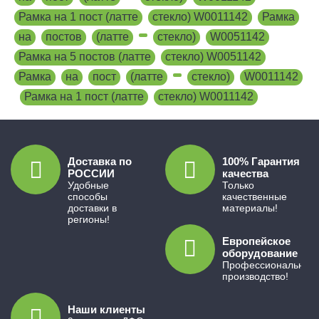
Рамка на 1 пост (латте
,
стекло) W0011142
,
Рамка
,
на
,
постов
,
(латте
,
,
стекло)
,
W0051142
,
Рамка на 5 постов (латте
,
стекло) W0051142
,
Рамка
,
на
,
пост
,
(латте
,
,
стекло)
,
W0011142
,
Рамка на 1 пост (латте
,
стекло) W0011142
Доставка по
100% Гарантия
РОССИИ
качества
Удобные
Только
способы
качественные
доставки в
материалы!
регионы!
Европейское
оборудование
Профессиональное
производство!
Наши клиенты