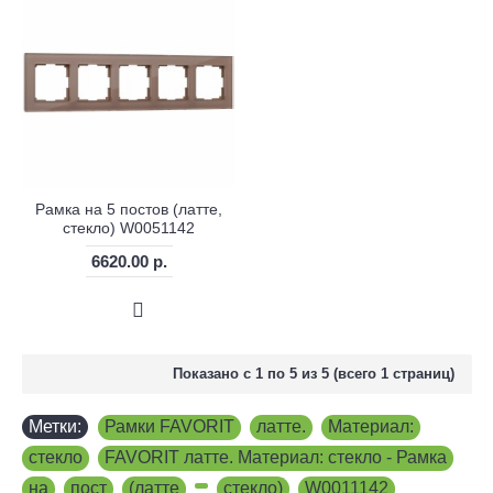
Рамка на 5 постов (латте,
стекло) W0051142
6620.00 р.
Показано с 1 по 5 из 5 (всего 1 страниц)
Метки:
Рамки FAVORIT
,
латте.
,
Материал:
,
стекло
,
FAVORIT латте. Материал: стекло - Рамка
,
на
,
пост
,
(латте
,
,
стекло)
,
W0011142
,