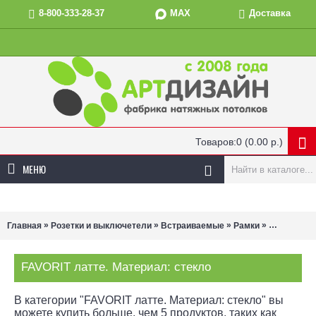
MAX
8-800-333-28-37
Доставка
Товаров:0 (0.00 р.)
МЕНЮ
»
»
»
»
Главная
Розетки и выключетели
Встраиваемые
Рамки
FAVORIT ла
FAVORIT латте. Материал: стекло
В категории "FAVORIT латте. Материал: стекло" вы
можете купить больше, чем 5 продуктов, таких как