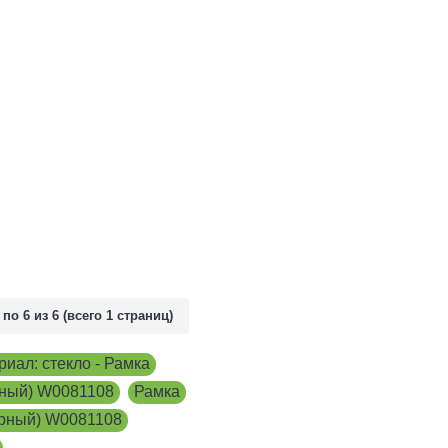
 по 6 из 6 (всего 1 страниц)
иал: стекло - Рамка
,
рный) W0081108
,
Рамка
ерный) W0081108
,