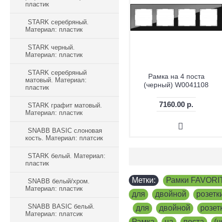
пластик
STARK серебряный.
Материал: пластик
STARK черный.
Материал: пластик
STARK серебряный
Рамка на 4 поста
матовый. Материал:
(черный) W0041108
пластик
7160.00 р.
STARK графит матовый.
Материал: пластик
SNABB BASIC слоновая
кость. Материал: платсик
STARK белый. Материал:
пластик
Метки:
Рамки FAVORI
SNABB белый/хром.
Материал: пластик
для
,
двойной
,
розетк
SNABB BASIC белый.
,
для
,
двойной
,
розет
Материал: платсик
Рамка
,
на
,
поста
,
(