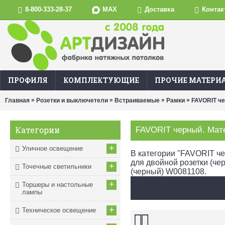
MAX
8-800-333-28-37
Доставка
Контак
ПРОФИЛЯ
КОМПЛЕКТУЮЩИЕ
ПРОЧИЕ МАТЕРИ
»
»
»
»
Главная
Розетки и выключетели
Встраиваемые
Рамки
FAVORIT че
Категории
FAVORIT черный. Мате
+
Уличное освещение
В категории "FAVORIT че
для двойной розетки (че
+
Точечные светильники
(черный) W0081108.
+
Торшеры и настольные
лампы
+
Техническое освещение