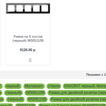
Рамка на 5 постов
(черный) W0051108
9126.00 р.
Показано с 1
T
,
черный.
,
Материал:
,
стекло
,
FAVORIT черный. Матер
и
,
(черный)
,
W0081108
,
Рамка для двойной розетки (че
ки
,
(черный)
,
W0081108
,
Рамка для двойной розетки (ч
черный)
,
W0031108
,
Рамка на 3 поста (черный) W0031108