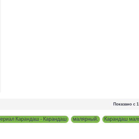
Показано с 1
ериал Карандаш - Карандаш
,
малярный.
,
Карандаш мал