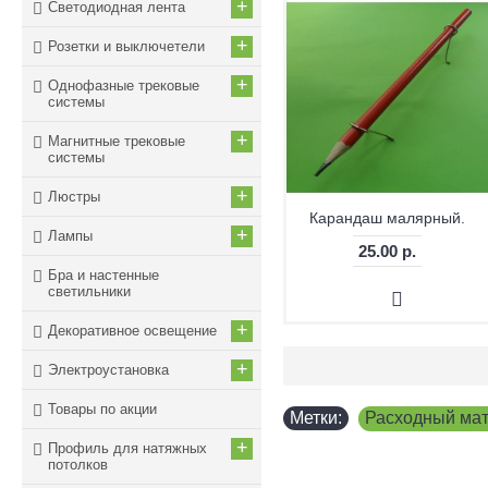
+
Светодиодная лента
+
Розетки и выключетели
+
Однофазные трековые
системы
+
Магнитные трековые
системы
+
Люстры
Карандаш малярный.
+
Лампы
25.00 р.
Бра и настенные
светильники
+
Декоративное освещение
+
Электроустановка
Товары по акции
Метки:
Расходный мат
+
Профиль для натяжных
потолков