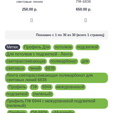
световые линии
ПФ-6838
250.00 р.
650.00 р.
Показано с 1 по 30 из 30 (всего 1 страниц)
Метки:
Профиль Для
,
потолков
,
подсветкой
,
Для потолков с подсветкой - Лента
,
светорассеивающая
,
поликарбонат
,
для
,
световых
,
линий
,
6838
,
Лента светорассеивающая поликарбонат для
световых линий 6838
,
Профиль
,
ПФ
,
6944
,
межуровневой
,
подсветкой
,
(пиленый)
,
Профиль ПФ 6944 с межуровневой подсветкой
(пиленый)
,
Профиль
,
ПФ-6806
,
«Муравей»
,