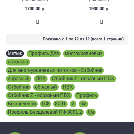
1700.00 р.
1900.00 р.
Показано с 1 по 12 из 12 (всего 1 страниц)
Метки:
Профиль Для
,
многоуровневых
,
потолков
,
Для многоуровневых потолков - Отбойник
,
образный
,
ПBХ
,
Отбойник Z - образный ПBХ
,
Отбойник
,
образный
,
ПBХ
,
Отбойник Z - образный ПBХ
,
Профиль
,
Бесщелевой
,
ПФ
,
8091
,
2
,
0м
,
Профиль Бесщелевой ПФ 8091 2
,
0м