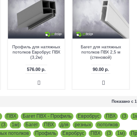
Профиль для натяжных
Багет для натяжных
потолков Евробрус ПВХ
потолков ПВХ 2,5 м
(3,2м)
(стеновой)
576.00 р.
90.00 р.
Показано с 1
т
,
ПВХ
,
Багет ПВХ - Профиль
,
Евробрус
,
ПВХ
,
(3
,
1
 (3
,
1м)
,
Багет
,
ПВХ
,
для
,
резных
,
потолков
,
ных потолков
,
Профиль
,
Евробрус
,
ПВХ
,
(3
,
1м)
,
Пр