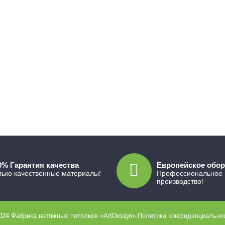
0% Гарантия качества
Европейское обо
лько качественные материалы!
Профессиональное
производство!
024 Фабрика натяжных потолков «ArtDesign».
Политика конфиденциальнос