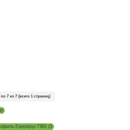
 по 7 из 7 (всего 1 страниц)
м)
,
офиль Евробрус ПВХ (3