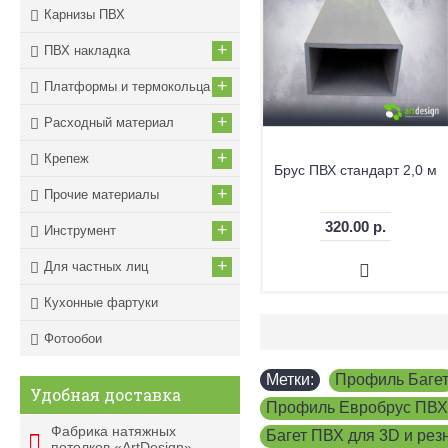
Карнизы ПВХ
+
ПВХ накладка
+
Платформы и термокольца
+
Расходный материал
+
Крепеж
Брус ПВХ стандарт 2,0 м
+
Прочие материалы
320.00 р.
+
Инструмент
+
Для частных лиц
Кухонные фартуки
Фотообои
Метки:
Профиль Баге
Удобная доставка
Профиль Евробрус ПВХ
Фабрика натяжных
Багет ПВХ для 3D и рез
потолков «ArtDesign»