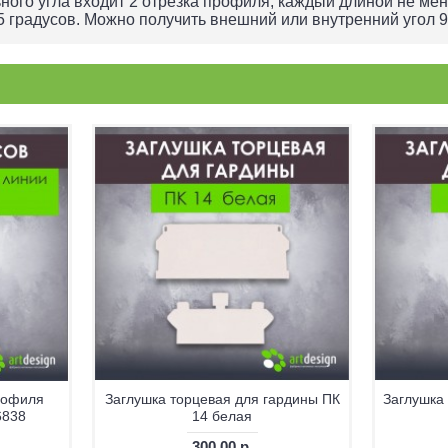
ного угла входит 2 отрезка профиля, каждый длиной не мен
45 градусов. Можно получить внешний или внутренний угол 9
рофиля
Заглушка торцевая для гардины ПК
Заглушка
6838
14 белая
300.00 р.