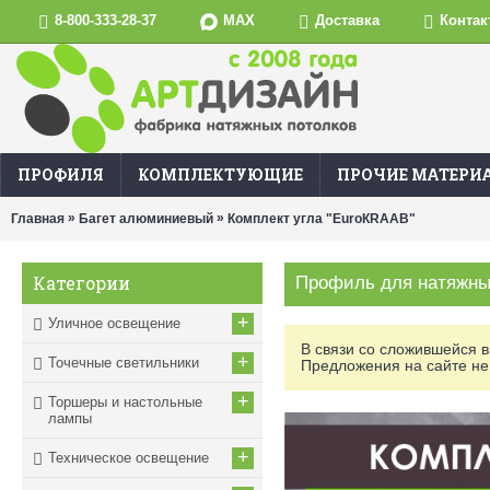
MAX
8-800-333-28-37
Доставка
Контак
ПРОФИЛЯ
КОМПЛЕКТУЮЩИЕ
ПРОЧИЕ МАТЕРИ
»
»
Главная
Багет алюминиевый
Комплект угла "EuroКRAAB"
Категории
Профиль для натяжных
+
Уличное освещение
В связи со сложившейся 
+
Точечные светильники
Предложения на сайте не
+
Торшеры и настольные
лампы
+
Техническое освещение