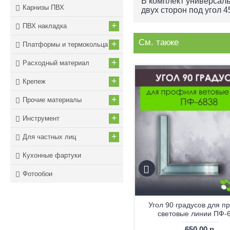
В комплект универсаль
Карнизы ПВХ
двух сторон под угол 
+
ПВХ накладка
См. также
+
Платформы и термокольца
+
Расходный материал
+
Крепеж
+
Прочие материалы
+
Инструмент
+
Для частных лиц
Кухонные фартуки
Фотообои
Заглушка торцевая для гардины
Угол 90 градусов для п
122-311 белая
световые линии ПФ-
300.00 р.
650.00 р.