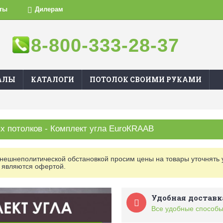
ты
Дилерам
8-800-333-28-37
АЛЫ
КАТАЛОГИ
ПОТОЛОК СВОИМИ РУКАМИ
 потолков - Комплект угла EuroКRAAB
внешнеполитической обстановкой просим цены на товары уточнять 
 являются офертой.
Удобная доставк
Все удобные способы