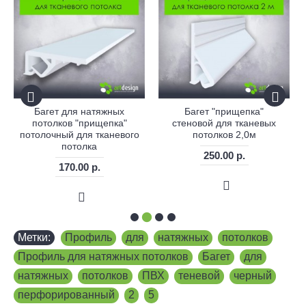
Багет для натяжных
Багет "прищепка"
потолков "прищепка"
стеновой для тканевых
потолочный для тканевого
потолков 2,0м
потолка
250.00 р.
170.00 р.
Метки:
Профиль
,
для
,
натяжных
,
потолков
,
Профиль для натяжных потолков
,
Багет
,
для
,
натяжных
,
потолков
,
ПВХ
,
теневой
,
черный
,
перфорированный
,
2
,
5
,