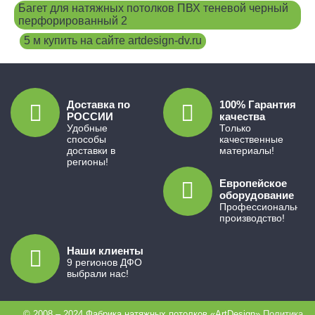
Багет для натяжных потолков ПВХ теневой черный
перфорированный 2
,
5 м купить на сайте artdesign-dv.ru
Доставка по
100% Гарантия
РОССИИ
качества
Удобные
Только
способы
качественные
доставки в
материалы!
регионы!
Европейское
оборудование
Профессиональное
производство!
Наши клиенты
9 регионов ДФО
выбрали нас!
© 2008 – 2024 Фабрика натяжных потолков «ArtDesign».
Политика