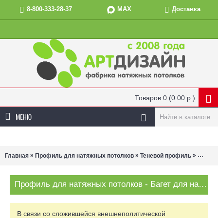
MAX
8-800-333-28-37
Доставка
Товаров:0 (0.00 р.)
МЕНЮ
»
»
»
Главная
Профиль для натяжных потолков
Теневой профиль
Багет 
Профиль для натяжных потолков - Багет для натяжных потолков ПВХ теневой черный перфорированный 2,5 м
В связи со сложившейся внешнеполитической