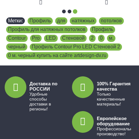
Метки:
Профиль
,
для
,
натяжных
,
потолков
,
Профиль для натяжных потолков
,
Профиль
,
Contour
,
Pro
,
LED
,
Стеновой
,
2
,
0
,
м.
,
черный
,
Профиль Contour Pro LED Стеновой 2
,
0 м. черный купить на сайте artdesign-dv.ru
Доставка по
100% Гарантия
РОССИИ
качества
Удобные
Только
способы
качественные
доставки в
материалы!
регионы!
Европейское
оборудование
Профессиональное
производство!