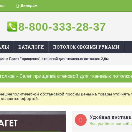
ты
Дилерам
8-800-333-28-37
АЛЫ
КАТАЛОГИ
ПОТОЛОК СВОИМИ РУКАМИ
»
ков
Багет "прищепка" стеновой для тканевых потолков 2,0м
толков - Багет прищепка стеновой для тканевых потолко
внешнеполитической обстановкой просим цены на товары уточнять 
 являются офертой.
Удобная доставк
Все удобные способы