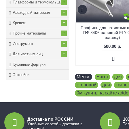
+
Платформы и термокольца
+
Расходный материал
+
Крепеж
Профиль для натяжных п
Профиль для натяжных потолков
+
ПФ 8406 парящий FLY 0
Прочие материалы
ПФ - 6675 парящий Fly 01 черный
вставку)
+
Инструмент
700.00 р.
580.00 р.
+
Для частных лиц
Кухонные фартуки
Фотообои
Метки:
Багет
,
для
,
стеновой
,
для
,
ткане
0м купить на сайте artde
Доставка по РОССИИ
10
Удобные способы доставки в
То
регионы!