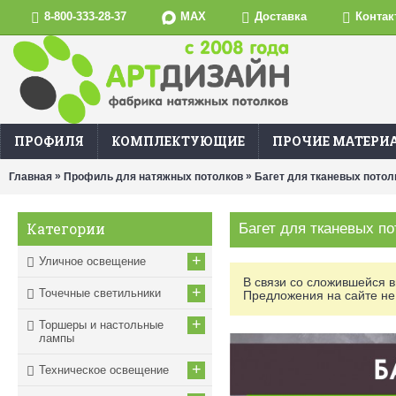
MAX
8-800-333-28-37
Доставка
Контак
ПРОФИЛЯ
КОМПЛЕКТУЮЩИЕ
ПРОЧИЕ МАТЕРИ
»
»
Главная
Профиль для натяжных потолков
Багет для тканевых потол
Категории
Багет для тканевых по
+
Уличное освещение
В связи со сложившейся 
+
Точечные светильники
Предложения на сайте не
+
Торшеры и настольные
лампы
+
Техническое освещение