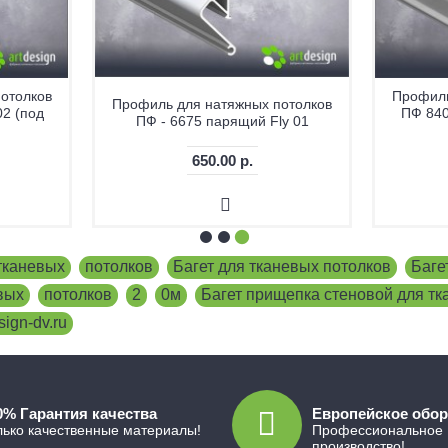
отолков
Профиль
Профиль для натяжных потолков
2 (под
ПФ 840
ПФ - 6675 парящий Fly 01
650.00 р.
тканевых
,
потолков
,
Багет для тканевых потолков
,
Баге
вых
,
потолков
,
2
,
0м
,
Багет прищепка стеновой для тк
sign-dv.ru
0% Гарантия качества
Европейское обо
лько качественные материалы!
Профессиональное
производство!