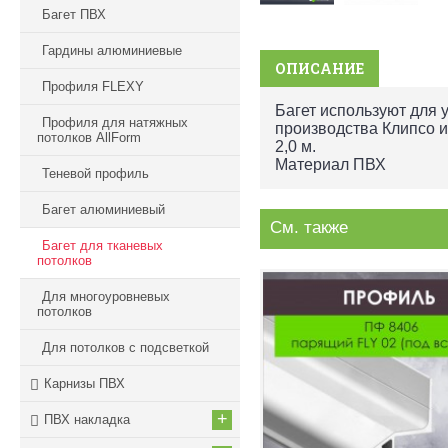
Багет ПВХ
Гардины алюминиевые
ОПИСАНИЕ
Профиля FLEXY
Багет используют для 
Профиля для натяжных
производства Клипсо и
потолков AllForm
2,0 м.
Материал ПВХ
Теневой профиль
Багет алюминиевый
См. также
Багет для тканевых
потолков
Для многоуровневых
потолков
Для потолков с подсветкой
Карнизы ПВХ
+
ПВХ накладка