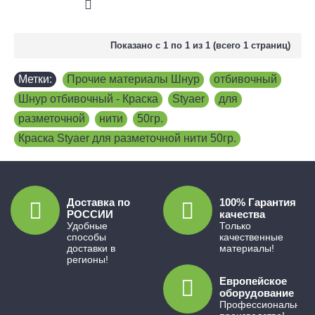
Показано с 1 по 1 из 1 (всего 1 страниц)
Метки:
Прочие материалы Шнур
,
отбивочный
,
Шнур отбивочный - Краска
,
Styaer
,
для
,
разметочной
,
нити
,
50гр.
,
Краска Styaer для разметочной нити 50гр.
Доставка по
100% Гарантия
РОССИИ
качества
Удобные
Только
способы
качественные
доставки в
материалы!
регионы!
Европейское
оборудование
Профессиональное