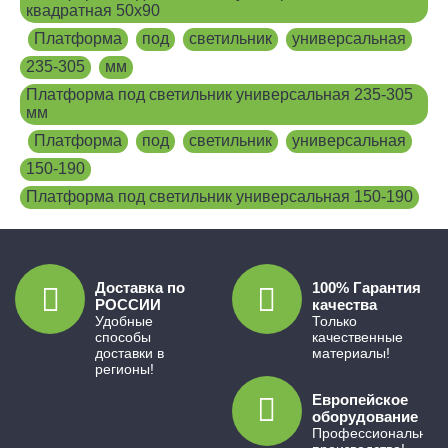
квадратная 50х90
,
Платформа
,
под
,
светильник
,
универсальная
,
235-305
,
мм
,
Платформа под светильник универсальная 235-305
мм
,
Платформа
,
под
,
светильник
,
универсальная
,
150-190
,
Платформа под светильник универсальная 150-190
Доставка по
100% Гарантия
РОССИИ
качества
Удобные
Только
способы
качественные
доставки в
материалы!
регионы!
Европейское
оборудование
Профессиональное