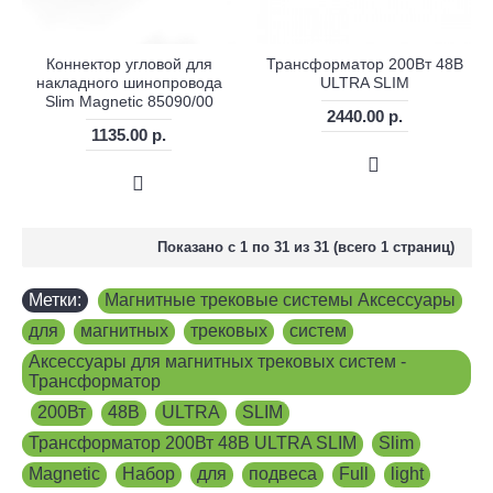
Коннектор угловой для
Трансформатор 200Вт 48В
накладного шинопровода
ULTRA SLIM
Slim Magnetic 85090/00
2440.00 р.
1135.00 р.
Показано с 1 по 31 из 31 (всего 1 страниц)
Метки:
Магнитные трековые системы Аксессуары
,
для
,
магнитных
,
трековых
,
систем
,
Аксессуары для магнитных трековых систем -
Трансформатор
,
200Вт
,
48В
,
ULTRA
,
SLIM
,
Трансформатор 200Вт 48В ULTRA SLIM
,
Slim
,
Magnetic
,
Набор
,
для
,
подвеса
,
Full
,
light
,