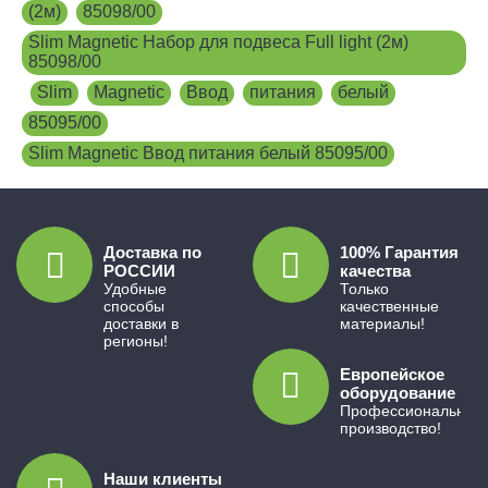
(2м)
,
85098/00
,
Slim Magnetic Набор для подвеса Full light (2м)
85098/00
,
Slim
,
Magnetic
,
Ввод
,
питания
,
белый
,
85095/00
,
Slim Magnetic Ввод питания белый 85095/00
Доставка по
100% Гарантия
РОССИИ
качества
Удобные
Только
способы
качественные
доставки в
материалы!
регионы!
Европейское
оборудование
Профессиональное
производство!
Наши клиенты