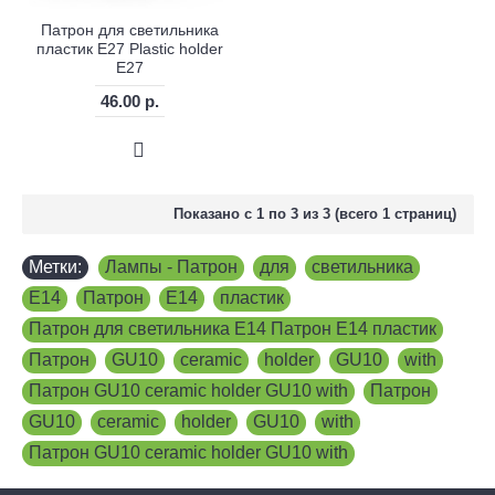
Патрон для светильника
пластик E27 Plastic holder
E27
46.00 р.
Показано с 1 по 3 из 3 (всего 1 страниц)
Метки:
Лампы - Патрон
,
для
,
светильника
,
E14
,
Патрон
,
E14
,
пластик
,
Патрон для светильника E14 Патрон E14 пластик
,
Патрон
,
GU10
,
ceramic
,
holder
,
GU10
,
with
,
Патрон GU10 ceramic holder GU10 with
,
Патрон
,
GU10
,
ceramic
,
holder
,
GU10
,
with
,
Патрон GU10 ceramic holder GU10 with