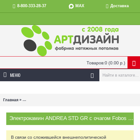
MAX
8-800-333-28-37
Доставка
Товаров:0 (0.00 р.)
МЕНЮ
»
Главная
Электрокамин ANDREA STD GR с очагом Fobos Lux Blackв нали
Электрокамин ANDREA STD GR с очагом Fobos Lux Blackв наличии и под заказ
В связи со сложившейся внешнеполитической