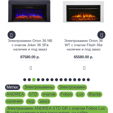
Электрокамин Orion 36 NB
Электрокамин Orion 36
с очагом Joker 36 SFв
WT с очагом Flash 36в
наличии и под заказ
наличии и под заказ
87580.00 р.
65580.00 р.
Метки:
Электрокамины
,
Электрокамин
,
ANDREA
,
STD
,
очагом
,
Fobos
,
Lux
,
Blackв
,
наличии
,
под
,
заказ
,
Электрокамин ANDREA STD GR с очагом Fobos Lux
Blackв наличии и под заказ купить на сайте